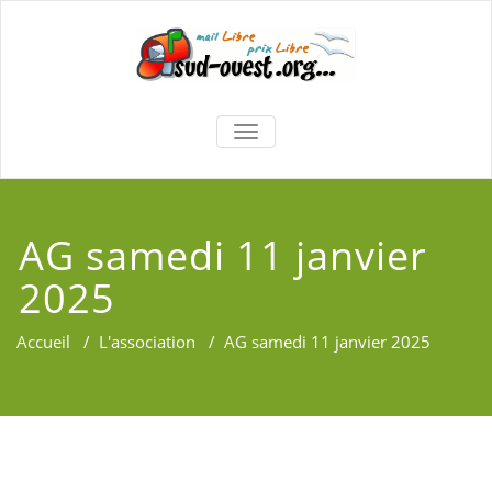
TOGGLE
NAVIGATION
AG samedi 11 janvier
2025
Accueil
/
L'association
/
AG samedi 11 janvier 2025