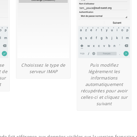
se
Choisissez le type de
Puis modifiez
t de
serveur IMAP
légèrement les
sur
informations
t
automatiquement
récupérées pour avoir
celles-ci et cliquez sur
suivant
nde fait référence aux données visibles sur la version française