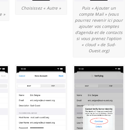
Choisissez « Autre »
Puis « Ajouter un
e »
compte Mail » (vous
pourrez revenir ici pour
ajouter vos comptes
d’agenda et de contacts
si vous prenez l’option
« cloud » de Sud-
Ouest.org)