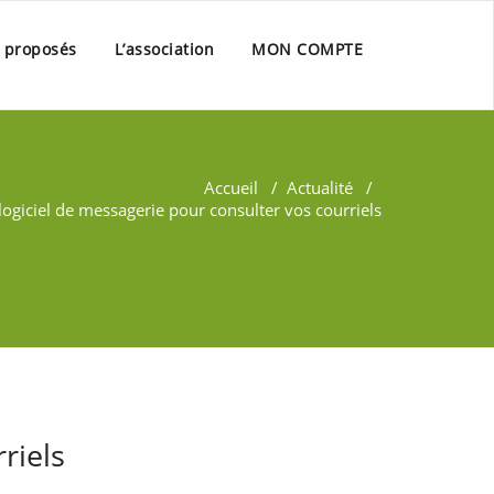
s proposés
L’association
MON COMPTE
Accueil
/
Actualité
/
logiciel de messagerie pour consulter vos courriels
riels