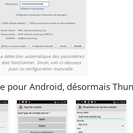
La détection automatique des paramètres
doit fonctionner. Sinon, voir ci-dessous
pour la configuration manuelle.
ibre pour Android, désormais Thu