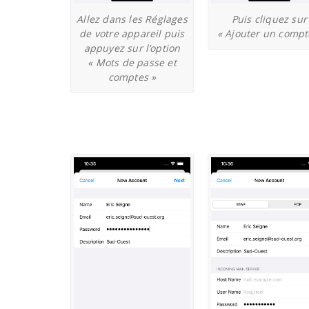
Allez dans les Réglages
Puis cliquez sur
de votre appareil puis
« Ajouter un compt
appuyez sur l’option
« Mots de passe et
comptes »