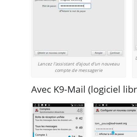
Lancez l’assistant d’ajout d’un nouveau
compte de messagerie
Avec K9-Mail (logiciel l