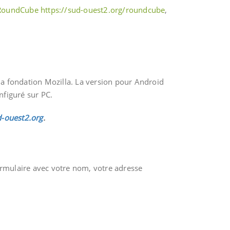
RoundCube
https://sud-ouest2.org/roundcube
,
la fondation Mozilla. La version pour Android
nfiguré sur PC.
d-ouest2.org
.
ormulaire avec votre nom, votre adresse