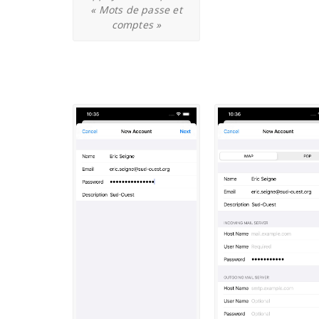
« Mots de passe et
comptes »