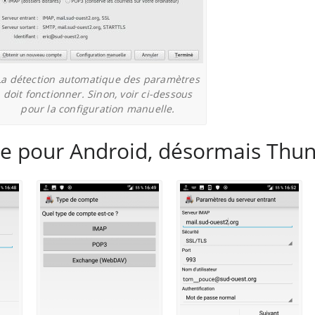
La détection automatique des paramètres
doit fonctionner. Sinon, voir ci-dessous
pour la configuration manuelle.
ibre pour Android, désormais Thu