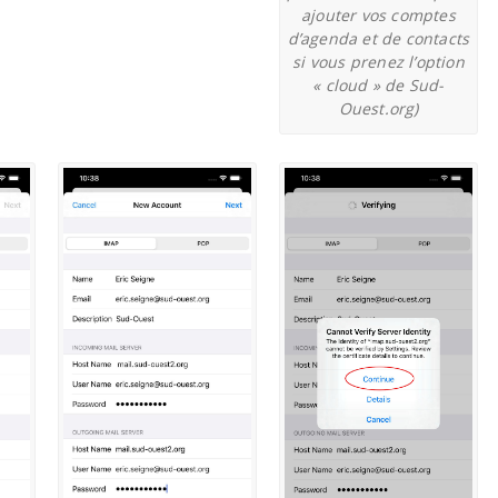
ajouter vos comptes
d’agenda et de contacts
si vous prenez l’option
« cloud » de Sud-
Ouest.org)