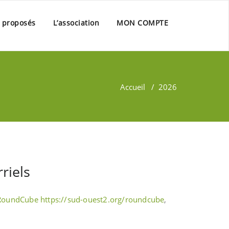
s proposés
L’association
MON COMPTE
Accueil
/
2026
riels
RoundCube
https://sud-ouest2.org/roundcube
,