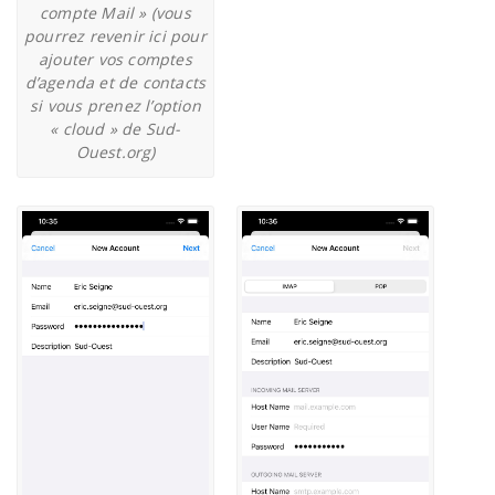
compte Mail » (vous
pourrez revenir ici pour
ajouter vos comptes
d’agenda et de contacts
si vous prenez l’option
« cloud » de Sud-
Ouest.org)