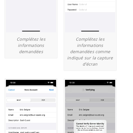
Complétez les
Complétez les
informations
informations
demandées
demandées comme
indiqué sur la capture
d’écran