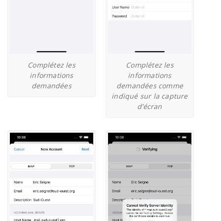
Complétez les
Complétez les
informations
informations
demandées
demandées comme
indiqué sur la capture
d’écran