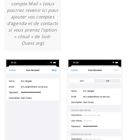
compte Mail » (vous
pourrez revenir ici pour
ajouter vos comptes
d’agenda et de contacts
si vous prenez l’option
« cloud » de Sud-
Ouest.org)